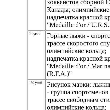
хоккеистов сборной 
Канады; олимпийские 
надпечатка красной к
"Mеdaille d'or / U.R.S.
75 угий
Горные лыжи - спортс
трассе скоростого спу
олимпийские кольца;
надпечатка красной к
"Mеdaille d'or / Marin
(R.F.A.)"
150 угий
Рисунок марки: лыжн
- группа спортсменов
трасее свободным сти
олимпийские кольца;