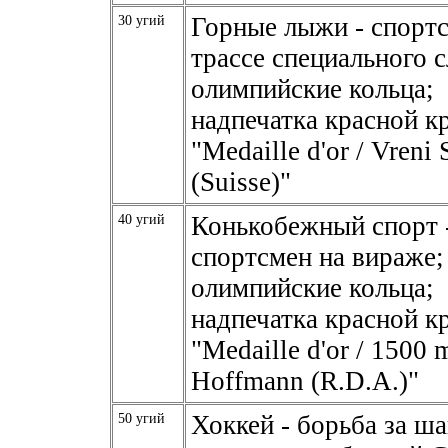
30 угий
Горные лыжи - спортс
трассе специального 
олимпийские кольца;
надпечатка красной к
"Mеdaille d'or / Vreni
(Suisse)"
40 угий
Конькобежный спорт 
спортсмен на вираже;
олимпийские кольца;
надпечатка красной к
"Mеdaille d'or / 1500 
Hoffmann (R.D.A.)"
50 угий
Хоккей - борьба за ш